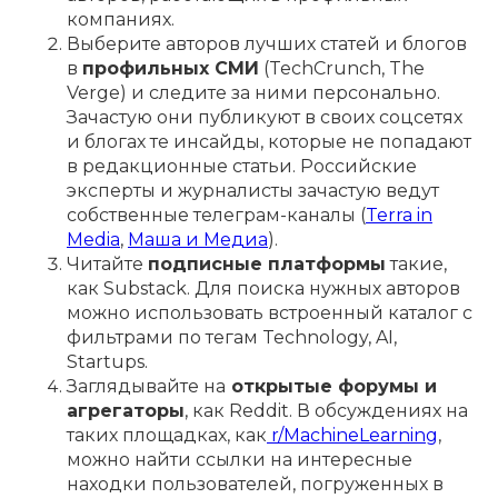
компаниях.
Выберите авторов лучших статей и блогов
в
профильных СМИ
(TechCrunch, The
Verge) и следите за ними персонально.
Зачастую они публикуют в своих соцсетях
и блогах те инсайды, которые не попадают
в редакционные статьи. Российские
эксперты и журналисты зачастую ведут
собственные телеграм-каналы (
Terra in
Media
,
Маша и Медиа
).
Читайте
подписные платформы
такие,
как Substack. Для поиска нужных авторов
можно использовать встроенный каталог с
фильтрами по тегам Technology, AI,
Startups.
Заглядывайте на
открытые форумы и
агрегаторы
, как Reddit. В обсуждениях на
таких площадках, как
r/MachineLearning
,
можно найти ссылки на интересные
находки пользователей, погруженных в