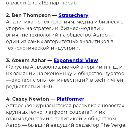
отрасли (экс-a16z партнера).
2. Ben Thompson —
Stratechery
Аналитика по технологиям, медиа и бизнесу с
упором на стратегии, бизнес-модели и
влияние технологий на общество. Автор —
один из самых авторитетных аналитиков в
технологической индустрии.
3. Azeem Azhar —
Exponential View
Фокус на AI, возобновляемой энергии и т. д., и
их влиянии на экономику и общество. Куратор
— эксперт с опытом инвестиций в tech и член
редколлегии HBR.
4. Casey Newton —
Platformer
Авторская журналистская рассылка о новостях
крупных техноплатформ, соцсетей и их
взаимодействии с политикой и обществом.
Автор — бывший ведущий редактор The Verge.