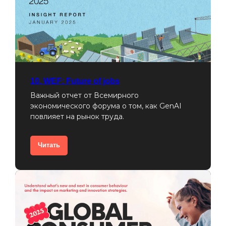
ИНН 7721314310
ОГРН 1157746500592
ООО «Спектр»
Москва, Бутырская 77, 8 этаж
10. WEF: Future of jobs
Важный отчет от Всемирного
экономического форума о том, как GenAI
повлияет на рынок труда.
Читать