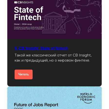
Обсудить
проект
9. CB Insight: State of fintech
Наш telegram-канал с аналитикой
и трендами
Такой же классический отчет от CB Insight,
как и предыдущий, но о мировом финтехе.
weare@spektr.team
Услуги
Читать
Проекты
Публикации и аналитика
Работать у нас
Политика конфиденциальности
Политика использования cookies
Политика в области качества