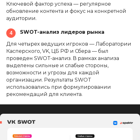
Ключевой фактор успеха — регулярное
Наш telegram-канал с аналитикой
обновление контента и фокус на конкретной
и трендами
аудитории.
weare@spektr.team
SWOT-анализ лидеров рынка
4
Услуги
Проекты
Для четырех ведущих игроков — Лаборатории
Публикации и аналитика
Касперского, VK, ЦБ РФ и Сбера — был
Работать у нас
проведен SWOT-анализ. В рамках анализа
выделены сильные и слабые стороны,
Политика конфиденциальности
возможности и угрозы для каждой
Политика использования cookies
организации. Результаты SWOT
Политика в области качества
использовались при формулировании
ИНН 7721314310
рекомендаций для клиента.
ОГРН 1157746500592
ООО «Спектр»
Москва, Бутырская 77, 8 этаж