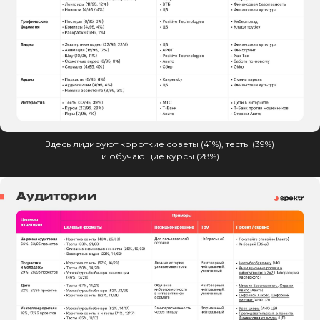
Здесь лидируют короткие советы (41%), тесты (39%)
и обучающие курсы (28%)