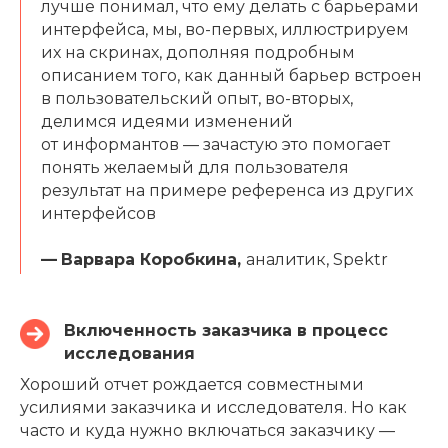
лучше понимал, что ему делать с барьерами
интерфейса, мы, во-первых, иллюстрируем
их на скринах, дополняя подробным
описанием того, как данный барьер встроен
в пользовательский опыт, во-вторых,
делимся идеями изменений
от информантов — зачастую это помогает
понять желаемый для пользователя
Обсудить
результат на примере референса из других
интерфейсов
проект
—
Варвара Коробкина,
аналитик, Spektr
Наш telegram-канал с аналитикой
и трендами
Включенность заказчика в процесс
weare@spektr.team
исследования
Хороший отчет рождается совместными
Услуги
усилиями заказчика и исследователя. Но как
Проекты
часто и куда нужно включаться заказчику —
Публикации и аналитика