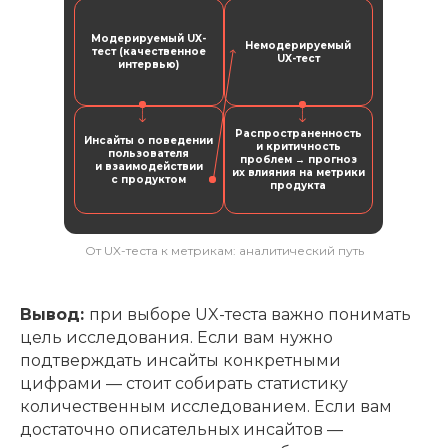
Модерируемый UX-
Немодерируемый
тест (качественное
UX-тест
интервью)
Распространенность
Инсайты о поведении
и критичность
пользователя
проблем → прогноз
и взаимодействии
их влияния на метрики
с продуктом
продукта
От UX-теста к метрикам: аналитический путь
Вывод:
при выборе UX-теста важно понимать
цель исследования. Если вам нужно
подтверждать инсайты конкретными
цифрами — стоит собирать статистику
количественным исследованием. Если вам
достаточно описательных инсайтов —