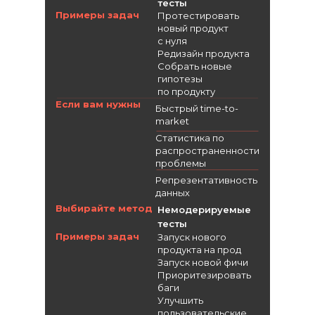
тесты
Примеры задач
Протестировать
новый продукт
с нуля
Редизайн продукта
Собрать новые
гипотезы
по продукту
Если вам нужны
Быстрый time-to-
market
Статистика по
распространенности
проблемы
Репрезентативность
данных
Выбирайте метод
Немодерируемые
тесты
Примеры задач
Запуск нового
продукта на прод
Запуск новой фичи
Приоритезировать
баги
Улучшить
пользовательские