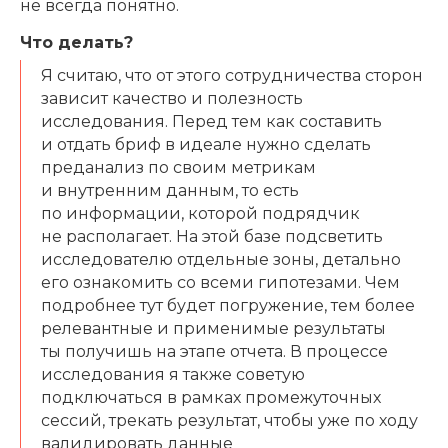
не всегда понятно.
Работать у нас
Что делать?
Политика конфиденциальности
Политика использования cookies
Я считаю, что от этого сотрудничества сторон
ИНН 7721314310
зависит качество и полезность
ОГРН 1157746500592
исследования. Перед тем как составить
ООО «Спектр»
и отдать бриф в идеале нужно сделать
Москва, Бутырская 77, 8 этаж
преданализ по своим метрикам
и внутренним данным, то есть
по информации, которой подрядчик
не располагает. На этой базе подсветить
исследователю отдельные зоны, детально
его ознакомить со всеми гипотезами. Чем
подробнее тут будет погружение, тем более
релевантные и применимые результаты
ты получишь на этапе отчета. В процессе
исследования я также советую
подключаться в рамках промежуточных
сессий, трекать результат, чтобы уже по ходу
валидировать данные